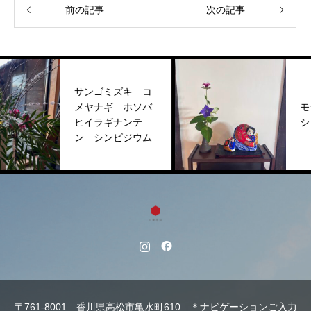
前の記事
次の記事
サンゴミズキ コ
メヤナギ ホソバ
モナ
ヒイラギナンテ
ショ
ン シンビジウム
〒761-8001 香川県高松市亀水町610 ＊ナビゲーションご入力