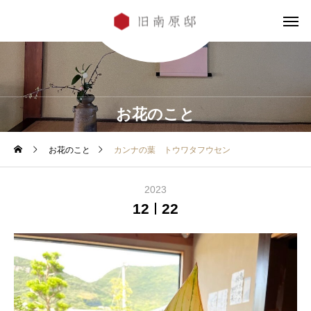
お花のこと
お花のこと
カンナの葉 トウワタフウセン
2023
12
22