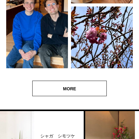
MORE
白雲
シャガ シモツケ