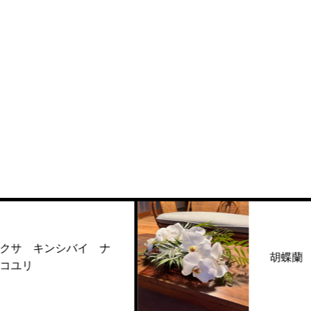
シバイ ナ
胡蝶蘭