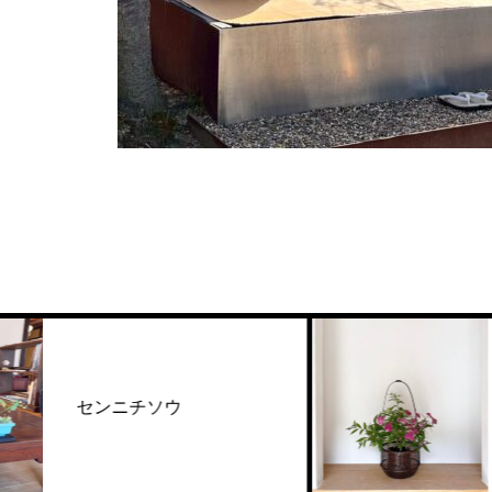
センニチソウ
シモツ