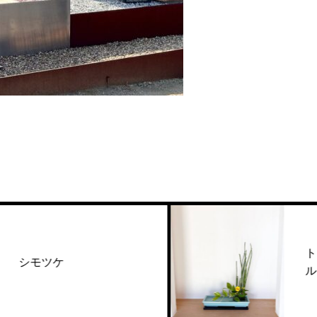
トクサ キン
ケ
ルコユリ