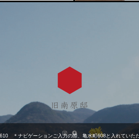
亀水町610 ＊ナビゲーションご入力の際、亀水町608と入れてい