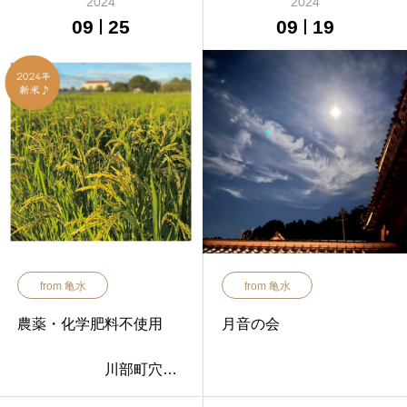
2024
2024
09
25
09
19
from 亀水
from 亀水
農薬・化学肥料不使用
月音の会
川部町穴吹
さんの玄米