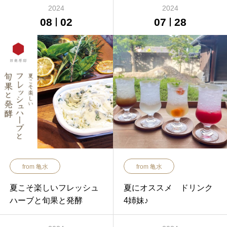
2024
2024
08
02
07
28
from 亀水
from 亀水
夏こそ楽しいフレッシュ
夏にオススメ ドリンク
ハーブと旬果と発酵
4姉妹♪