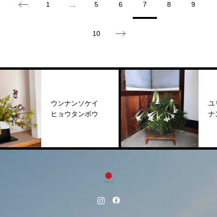
1
…
5
6
7
8
9
10
ウンナンソケイ
ユリ 
ヒョウタンボウ
ナンテ