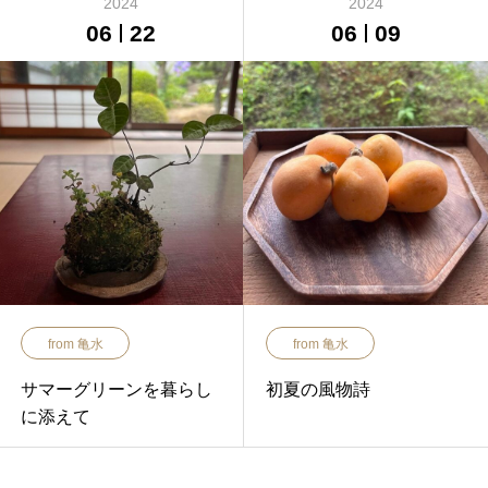
2024
2024
06
22
06
09
from 亀水
from 亀水
サマーグリーンを暮らし
初夏の風物詩
に添えて