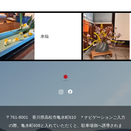
ソメイ
水仙
ンギョ
〒761-8001 香川県高松市亀水町610 ＊ナビゲーションご入力
の際、亀水町608と入れていただくと、駐車場側へ誘導されま