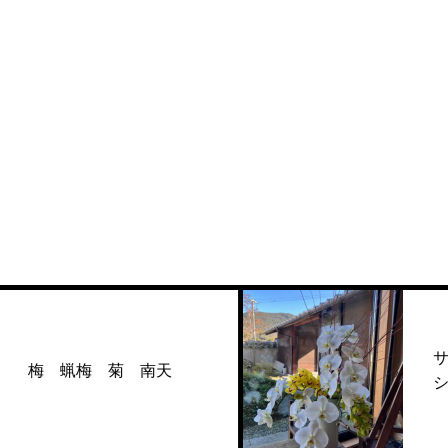
サンゴミズ
梅 菊 南天
シンビジュー