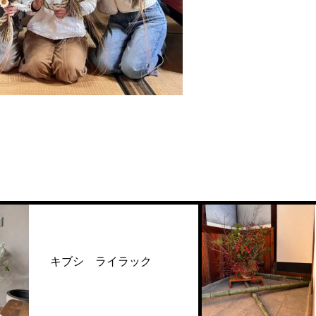
ブシ ライラック
梅 蝋