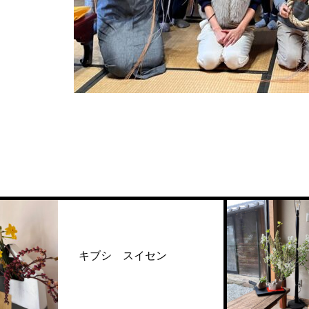
キブシ スイセン
キ