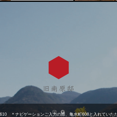
亀水町610 ＊ナビゲーションご入力の際、亀水町608と入れてい