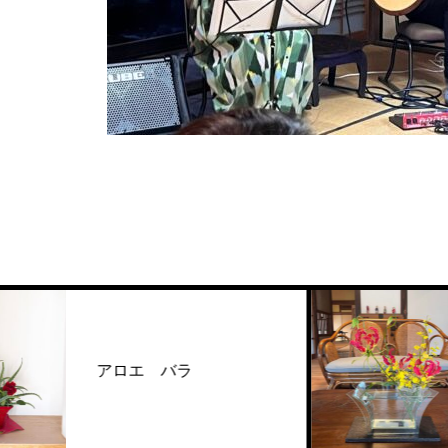
グロ
アロエ バラ
ーム