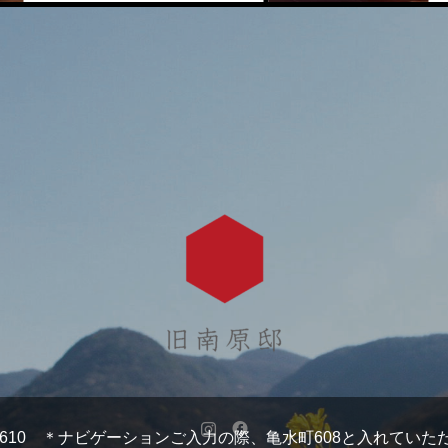
亀水町610 ＊ナビゲーションご入力の際、亀水町608と入れてい