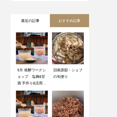
最近の記事
おすすめ記事
9月 発酵ワークシ
IKUNAS vol.23
旧南原邸・シェフ
とうもろこし収穫
ョップ 塩麹&甘
飯南の桃｜さぬき
の旬便り
祭 開催のお知ら
酒 手作り&活用レ
食の歳時記
せ
ッスン