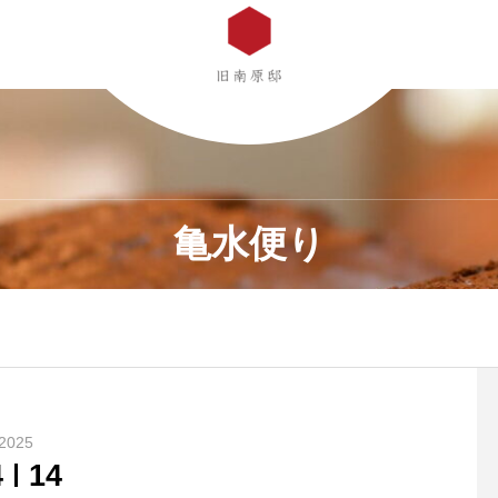
亀水便り
2025
4
14