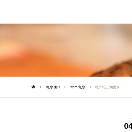
亀水便り
from 亀水
牡丹桜と朝食を
0