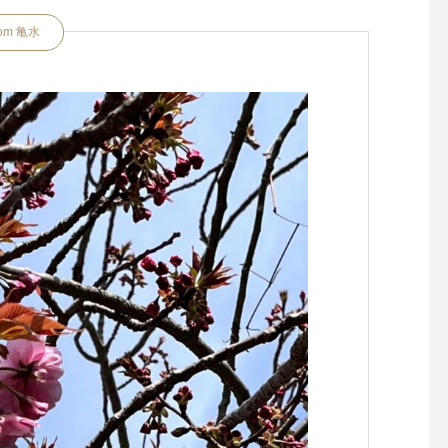
rom 亀水
とうもろこし収穫祭の
お花で繋ぐ大切なご縁
せ