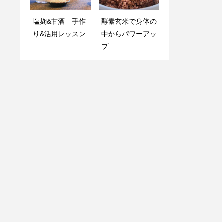
季節を創るワーク
みどりのえがお®️
塩麹&甘酒 手作
酵素玄米で身体の
ショップ第二弾
焙煎所ドリップ講
り&活用レッスン
中からパワーアッ
習会のお知らせ
プ