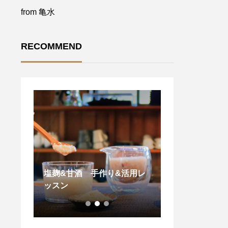
from 亀水
RECOMMEND
お知ら
塩麹&甘酒 手作り&活用レ
ッスン
お花で繋ぐ大切