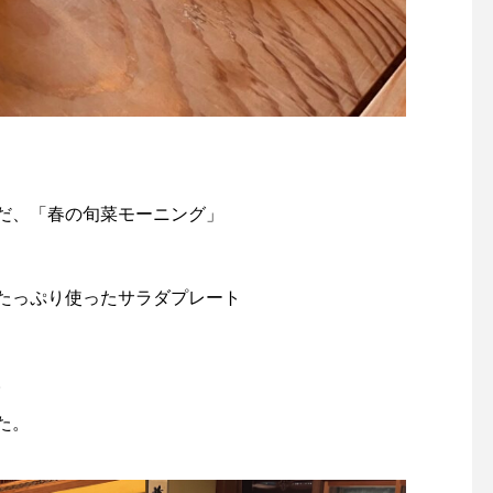
、
だ、「春の旬菜モーニング」
たっぷり使ったサラダプレート
。
た。